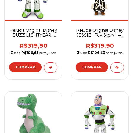
Pelúcia Original Disney
Pelúcia Original Disney
BUZZ LIGHTYEAR -
JESSIE - Toy Story - 43
Toy Story - 48 cm
cm
R$319,90
R$319,90
3
x de
R$106,63
sem juros
3
x de
R$106,63
sem juros