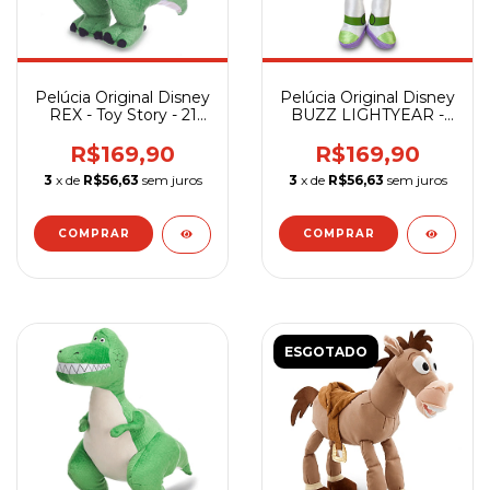
Pelúcia Original Disney
Pelúcia Original Disney
REX - Toy Story - 21
BUZZ LIGHTYEAR -
cm
Toy Story - 24 cm
R$169,90
R$169,90
3
x de
R$56,63
sem juros
3
x de
R$56,63
sem juros
ESGOTADO