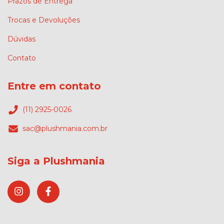
Prazos de Entrega
Trocas e Devoluções
Dúvidas
Contato
Entre em contato
(11) 2925-0026
sac@plushmania.com.br
Siga a Plushmania