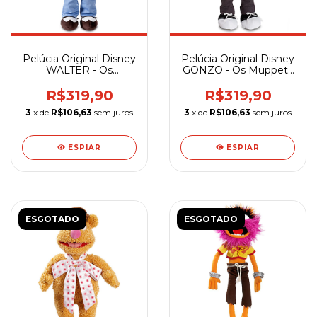
Pelúcia Original Disney
Pelúcia Original Disney
WALTER - Os
GONZO - Os Muppets
Muppets - 42 cm
- 41 cm
R$319,90
R$319,90
3
x de
R$106,63
sem juros
3
x de
R$106,63
sem juros
ESPIAR
ESPIAR
ESGOTADO
ESGOTADO