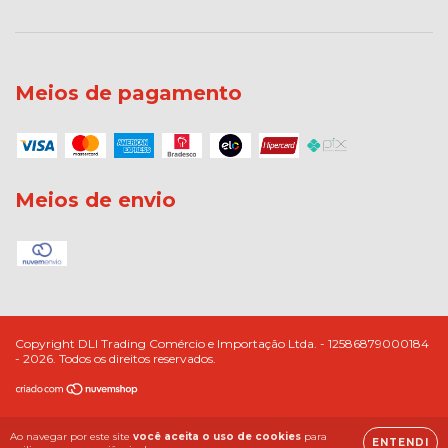
Meios de pagamento
Meios de envio
Copyright DLI Trading Comércio e Importação Ltda. - 12586879000184
- 2026. Todos os direitos reservados.
Ao navegar por este site
você aceita o uso de cookies
para
ENTENDI